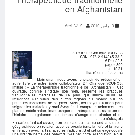
en Afghanistan
9 نوامبر 2010
Aref AZIZ
Auteur : Dr. Chafique YOUNOS
ISBN : 978-2-914245-33-3
Prix 22.5 €
390 pages
15/21 cm
Illustré en noir et blanc
Maintenant nous avons le plaisir de présenter un
autre livre de notre fidèle collaborateur Dr. Chafique YOUNOS,
intitulé : « La thérapeutique traditionnelle de l’Afghanistan ». Cet
ouvrage, comme l’indique son nom, présente les pratiques
traditionnelles médicales de ce pays qui illustre aussi les
influences culturelles des autres régions du monde sur les
pratiques médicales de ce pays. Aussi, les moyens utilisés pour
soigner les maladies y sont évoqués. Il comprend notamment les
plantes médicinales, leurs usages en thérapeutique, au cours de
l’histoire, et également les formes d’usage des plantes et de
remèdes, etc. …
En parcourant cet ouvrage on constate qu’il comprend la situation
géographique en relation avec les populations, la flore et la faune
en relation avec l’artisanat et les traditions. Bref cet ouvrage couvre
une grande partie des objectifs fixés par notre Association. Nous