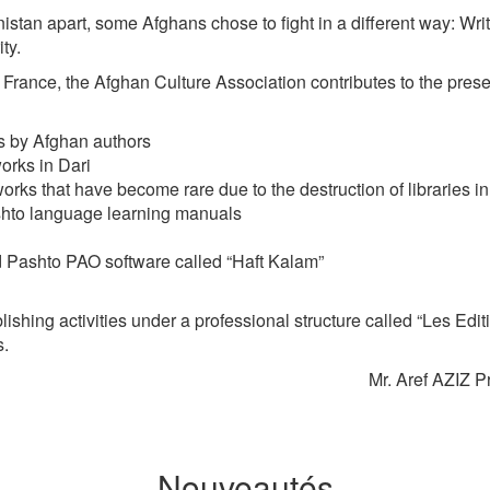
anistan apart, some Afghans chose to fight in a different way: Wri
ty.
rance, the Afghan Culture Association contributes to the preser
rks by Afghan authors
orks in Dari
works that have become rare due to the destruction of libraries i
shto language learning manuals
d Pashto PAO software called “Haft Kalam”
lishing activities under a professional structure called “Les Edi
s.
Mr. Aref AZIZ P
Nouveautés