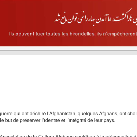
uerre qui ont déchiré l’Afghanistan, quelques Afghans, ont cho
e but de préserver l’identité et l’intégrité de leur pays.
Association de la Culture Afghane contribue à la préservation du