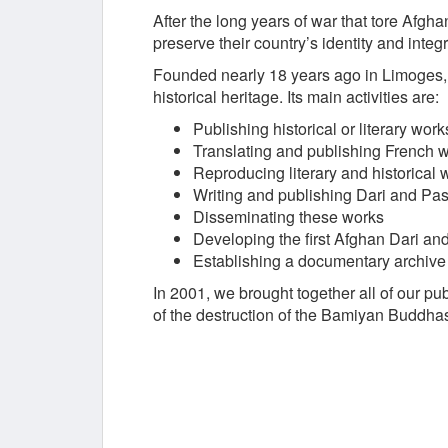
After the long years of war that tore Afgh
preserve their country’s identity and integri
Founded nearly 18 years ago in Limoges, F
historical heritage. Its main activities are:
Publishing historical or literary wo
Translating and publishing French w
Reproducing literary and historical 
Writing and publishing Dari and Pa
Disseminating these works
Developing the first Afghan Dari an
Establishing a documentary archive
In 2001, we brought together all of our pub
of the destruction of the Bamiyan Buddha