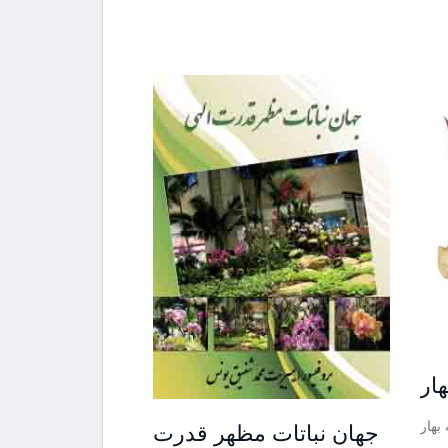
ار
بهار
جهان نباتات مظهر قدرت