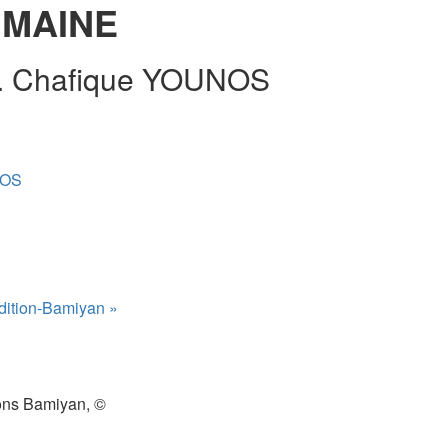
UMAINE
M. Chafique YOUNOS
NOS
dition-Bamiyan »
tions Bamiyan, ©