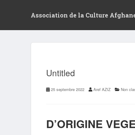
S
k
Association de la Culture Afghan
i
p
t
o
m
a
i
n
c
Untitled
o
n
t
25 septembre 2022
Aref AZIZ
Non cla
e
n
t
D’ORIGINE VEG