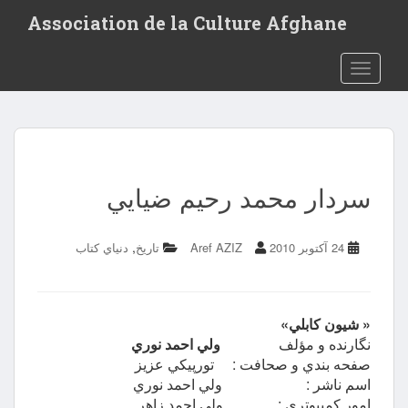
Association de la Culture Afghane
Toggle navigation
سردار محمد رحيم ضيايي
,
24 آکتوبر 2010
Aref AZIZ
تاريخ
دنياي كتاب
« شيون كابلي»
نگارنده و مؤلف
ولي احمد نوري
صفحه بندي و صحافت : تورپيكي عزيز
اسم ناشر : ولي احمد نوري
امور كمپيوتري : ولي احمد زاهر