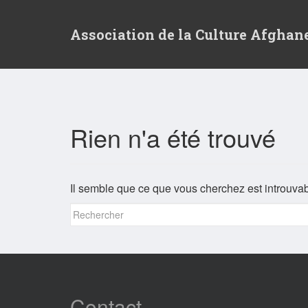
S
k
Association de la Culture Afghan
i
p
t
o
m
a
i
Rien n'a été trouvé
n
c
o
n
Il semble que ce que vous cherchez est introuvab
t
Rechercher...
e
n
t
Contact