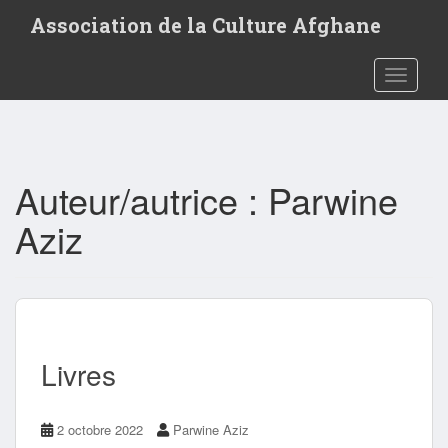
S
Association de la Culture Afghane
k
i
p
Toggle 
t
o
m
a
i
Auteur/autrice :
Parwine
n
Aziz
c
o
n
t
e
n
t
Livres
2 octobre 2022
Parwine Aziz