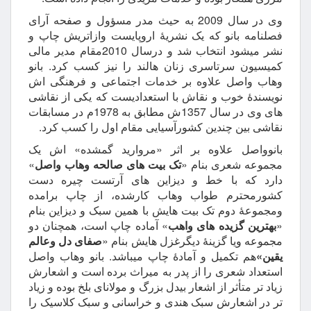
وی در سال 2009 به حیث مدر مسؤول و صفحه آرای
فصلنامه بانو که یک نشریۀ اروپایست وازاتریش چاپ و
نشر میشود انتخاب شد و درسال 2010مقام مدیر مالی
کمیسیون سرتاسری زنان هالند را نیز کسب کرد. بانو
وهاب واصل علاوه بر خدمات اجتماعی و فرهنگی اش
نویسندۀ خوب و نقاش با استعدادیست که یکی از نقاشی
های وی در سال 1357ش مطابق به 1978م در مسابقات
نقاشی بین چندین کشورآسیایی مقام اول را کسب کرد.
بانوواصل علاوه بر اثر «مروارید گمشده» اش یک
مجموعه شعری بنام «
تک بیت های صالحه وهاب واصل
»
دارد که با خط و دیزاین های آرتست چیره دست
کشورمحترم طواب وهاب کارشده، از چاپ برامده
ومجموعۀ دوم تک بیت هایش با همین سبک و دیزاین بنام
«
بهترین گزیده های واهب
» آماده چاپ است، همچنان دو
مجموعه ویا گزینۀ دیگرغزل هایش بنام «
صفای دل وعالم
یقین»
هم تکمیل و آمادۀ چاپ میباشد. بانو وهاب واصل
استعداد شعری را از پدر به میراث برده است و اشعارش
زیاد تر متأثر از اشعار بیدل بزرگ و مولانای بلخ بوده و زیاد
تر در اشعارش سبک هندی و خراسانی و سبک کلاسیک را