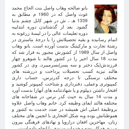
بانو صالحه وهاب واصل
بنت الحاج محمد
غوث واصل که در 1960 م مطابق به
1339 هـ ، ش در شهر کابل چشم بدنیا
گشود. بعد از گذشتاندن دوره ابتداییه
دوره تعلیمات عالی را در لیسۀ زرغونه به
اتمام رسانیده و بقیه تحصیلاتش را با درجۀ ماستری در
رشتۀ تجارت و مارکیتنگ بدست آورده است. بانو وهاب
واصل از سال 1989 از کشورش مجبور به فرار شد که
مدت 18 سال اخیر را در کشور هالند با شوهرو چهار
فرزندش(یک دختر و سه پسر)بسرمیبرد، وی در کشور
هالند نیزبه کسب تحصیلات پرداخت و دررشته های
مختلف نرسنگی تا درجه کدرنرس، حساب داری
کمپیوتری وعملی، دفترداری و شناخت کمپیوتر کوشید و
افتخار داشتن دیپلوم و یا شهادتنامه های آنهارا بدست آورد
و مدت 14 سال به حیث کدر نرس در شفاخانه های
مختلفه هالند ایفای وظیفه کرد. خانم وهاب واصل علاوه
بروظیفۀ اصلی اش همیشه در صدد خدمت به کشور و
هموطنانش بوده وبه شکل افتخاری با انجمن های مختلف
زنان، مهاجرین افغان دراروپا و نهادهای فرهنگی بیرون
مرزی همکار بوده و خدمات مزیدی را انجام داده است.