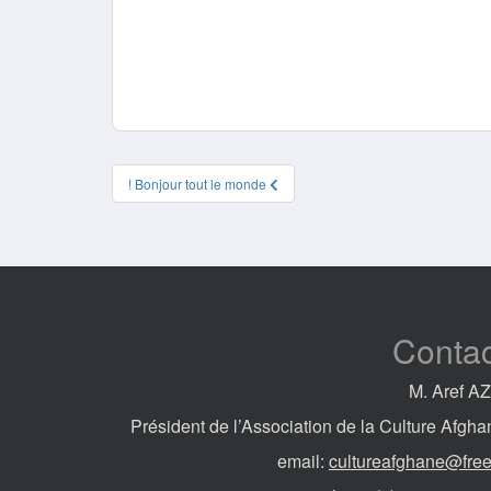
Bonjour tout le monde !
Contac
M. Aref AZ
Président de l’Association de la Culture Afgha
email:
cultureafghane@free.