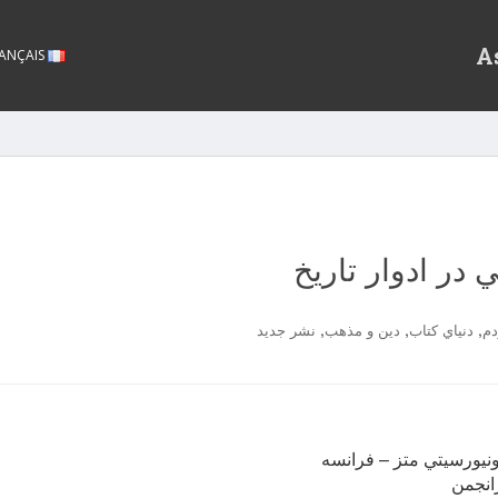
A
FRANÇAIS
ر ادوار تاريخ
,
,
,
دم
دنياي كتاب
دين و مذهب
نشر جديد
ونيورسيتي متز – فرانسه
انجمن