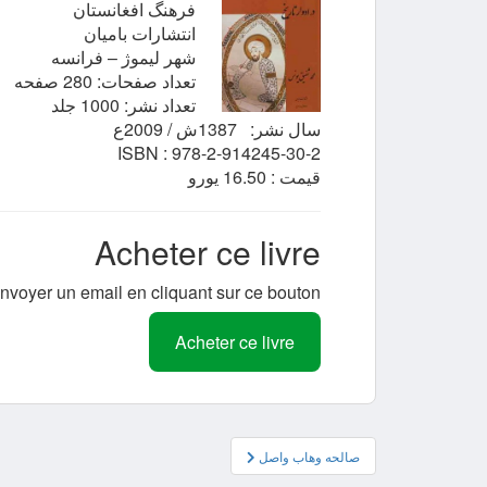
فرهنگ افغانستان
انتشارات باميان
شهر ليموژ – فرانسه
تعداد صفحات: 280 صفحه
تعداد نشر: 1000 جلد
سال نشر: 1387ش / 2009ع
ISBN : 978-2-914245-30-2
قيمت : 16.50 يورو
Acheter ce livre
nvoyer un email en cliquant sur ce bouton.
Acheter ce livre
پیمایش
صالحه وهاب واصل