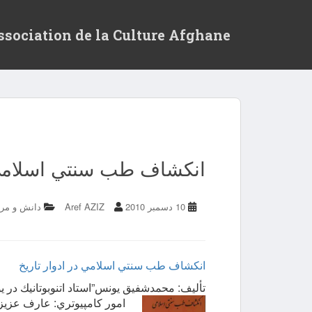
ssociation de la Culture Afghane
انكشاف طب سنتي اسلامي د
10 دسمبر 2010
Aref AZIZ
دانش و مر
انكشاف طب سنتي اسلامي در ادوار تاريخ
تأليف: محمدشفيق يونس”استاد اتنوبوتانيك در ي
امور كامپيوتري: عارف عزيز